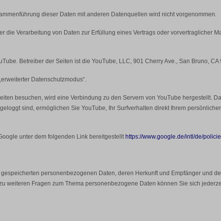
sammenführung dieser Daten mit anderen Datenquellen wird nicht vorgenommen.
 der die Verarbeitung von Daten zur Erfüllung eines Vertrags oder vorvertraglicher 
uTube. Betreiber der Seiten ist die YouTube, LLC, 901 Cherry Ave., San Bruno, CA
 „erweiterter Datenschutzmodus“.
iten besuchen, wird eine Verbindung zu den Servern von YouTube hergestellt. Dab
loggt sind, ermöglichen Sie YouTube, Ihr Surfverhalten direkt Ihrem persönliche
ogle unter dem folgenden Link bereitgestellt
https://www.google.de/intl/de/policie
Ihre gespeicherten personenbezogenen Daten, deren Herkunft und Empfänger und d
e zu weiteren Fragen zum Thema personenbezogene Daten können Sie sich jederz