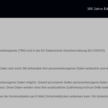
100 Jahre E
lemediengesetz (TMG) und in der EU-Datenschutz-Grundverordnung (EU-DS­GVO).
 Daten sehr ernst. Wir behandeln Ihre personenbezogenen Daten vertraulich und e
enbezogener Daten möglich. Soweit auf unseren Seiten personenbezogene Daten (
r Basis. Diese Daten werden ohne Ihre ausdrückliche Zustimmung nicht an Dritte wei
 bei der Kommunikation per E-Mail) Sicherheitslücken aufweisen kann. Ein lückenlos