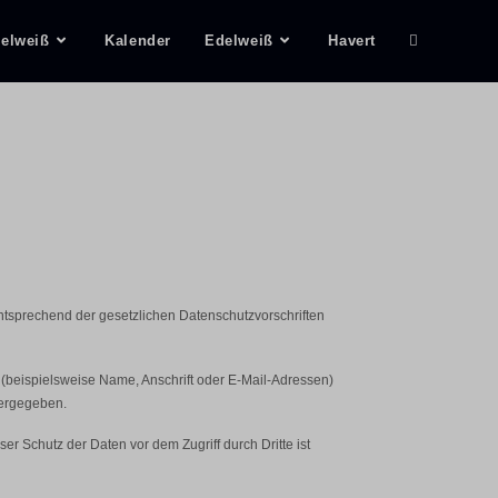
delweiß
Kalender
Edelweiß
Havert
ntsprechend der gesetzlichen Datenschutzvorschriften
beispielsweise Name, Anschrift oder E-Mail-Adressen)
tergegeben.
er Schutz der Daten vor dem Zugriff durch Dritte ist